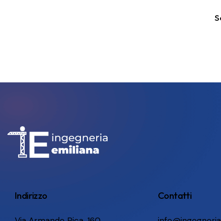
S
Indirizzo
Contatti
Via Armando Pica, 160
info@ingegneria