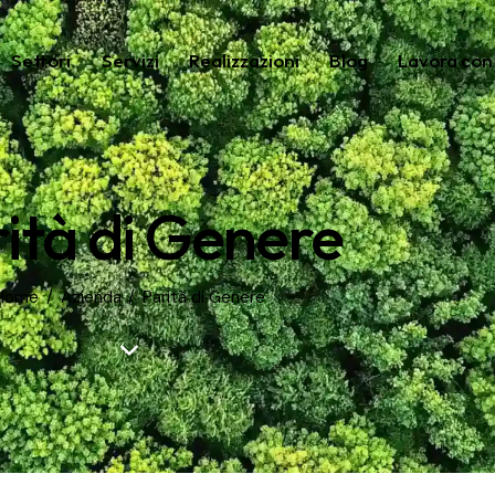
Settori
Servizi
Realizzazioni
Blog
Lavora con
Servizi
Realizzazioni
Blog
Lavora con Noi
C
ità di Genere
Home
Azienda
Parità di Genere