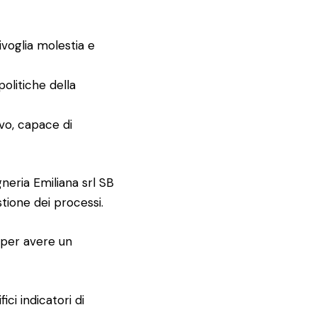
ivoglia molestia e
politiche della
vo, capace di
gneria Emiliana srl SB
stione dei processi.
e per avere un
ci indicatori di