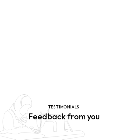
OUR PORTFOLIO
Creative works
Dicta sunt explicabo. Nemo enim ipsam voluptatem
quia voluptas sit aspernaturaut odit aut fugit, sed quia
consequuntur. Dicta sunt explicabo. Nemo enim ipsam
voluptatem quia voluptas.
View More
TESTIMONIALS
Feedback from you