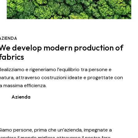
AZIENDA
We develop modern production of
fabrics
Realizziamo e rigeneriamo l’equilibrio tra persone e
natura, attraverso costruzioni ideate e progettate con
la massima efficienza.
Azienda
Siamo persone, prima che un’azienda, impegnate a
rendere il mondo migliore attraverso il nostro fare