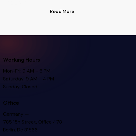
Read More
Working Hours
Mon-Fri: 9 AM – 6 PM
Saturday: 9 AM – 4 PM
Sunday: Closed
Office
Germany —
785 15h Street, Office 478
Berlin, De 81566