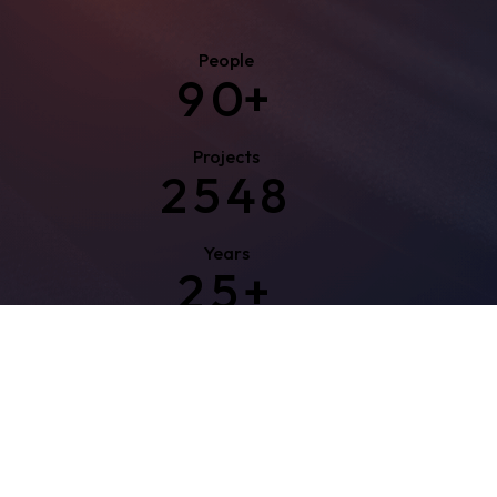
People
9
0
+
Projects
2
5
4
8
Years
2
5
+
Clients
2
5
6