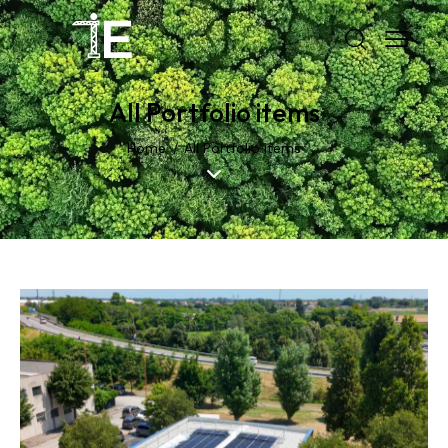
All Portfolio items
Home
All Portfolio items