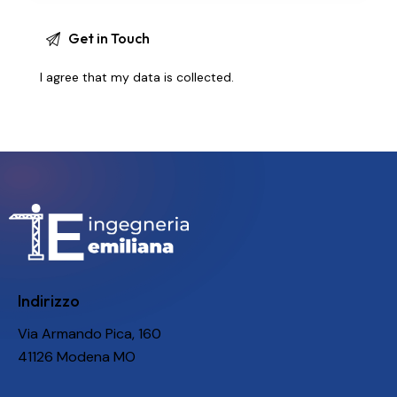
I agree that my data is
collected
.
Indirizzo
Via Armando Pica, 160
41126 Modena MO